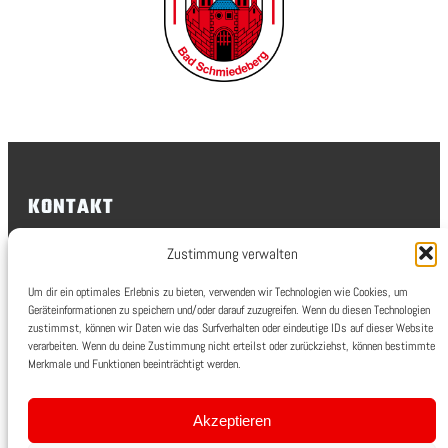
KONTAKT
FSV Rot-Weiß Bad Schmiedeberg
Zustimmung verwalten
Um dir ein optimales Erlebnis zu bieten, verwenden wir Technologien wie Cookies, um
Weberweg 19, 06905 Bad Schmiedeberg
Geräteinformationen zu speichern und/oder darauf zuzugreifen. Wenn du diesen Technologien
IMPRESSUM
zustimmst, können wir Daten wie das Surfverhalten oder eindeutige IDs auf dieser Website
verarbeiten. Wenn du deine Zustimmung nicht erteilst oder zurückziehst, können bestimmte
Merkmale und Funktionen beeinträchtigt werden.
FSV Rot-Weiß Bad Schmiedeberg e.V.
Weberweg 19, 06905 Bad Schmiedeberg
Amtsgericht Stendal, VR 30203
Finanzamt Wittenberg, Steuer-Nr.: 115 / 143 /
Akzeptieren
04728